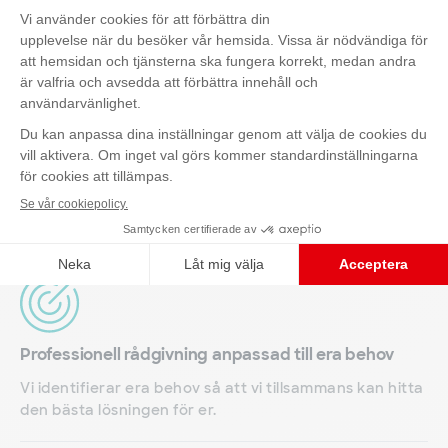
luftfräschare).
Kontakta oss
Cirkulär hyresmodell
Med vår cirkulära affärsmodell kan ni få en grönare
profil och samtidigt fokusera på er egen
verksamhet. Allt anpassat till era behov.
Professionell rådgivning anpassad till era behov
Vi identifierar era behov så att vi tillsammans kan hitta
den bästa lösningen för er.