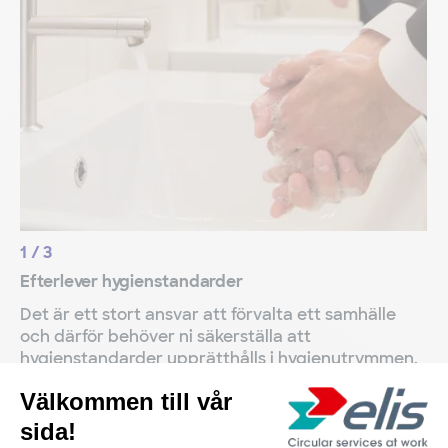
1
/
3
Efterlever hygienstandarder
Det är ett stort ansvar att förvalta ett samhälle
och därför behöver ni säkerställa att
hygienstandarder upprätthålls i hygienutrymmen.
För att ni ska kunna uppfylla det här kravet
erbjuder vi ett sortiment av lämpliga,
professionella hygienprodukter (för handtvätt,
toaletthygien, sanitetsbehållare och