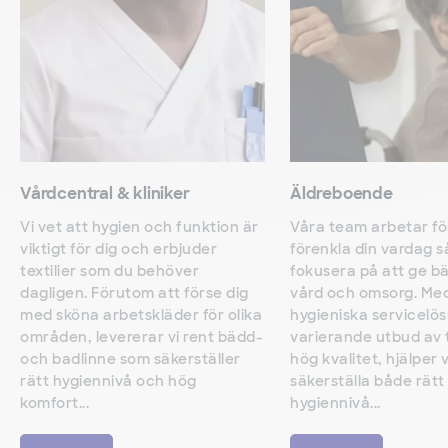
Vårdcentral & kliniker
Äldreboende
Vi vet att hygien och funktion är
Våra team arbetar fö
viktigt för dig och erbjuder
förenkla din vardag s
textilier som du behöver
fokusera på att ge bä
dagligen. Förutom att förse dig
vård och omsorg. Me
med sköna arbetskläder för olika
hygieniska servicelö
områden, levererar vi rent bädd-
varierande utbud av te
och badlinne som säkerställer
hög kvalitet, hjälper v
rätt hygiennivå och hög
säkerställa både rätt
komfort...
hygiennivå...