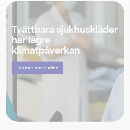
Tvättbara sjukhuskläder
har lägre
klimatpåverkan
Läs mer om studien