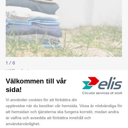
1
/
6
Hållbarhet
Världen ställer om för en hållbar framtid och för att
vi ska kunna nå de globala målen måste alla ställa
om till cirkulär ekonomi. Elis har arbetat med en
cirkulär affärsmodell ända sedan vi startade och
2019 antog vi vår hållbarhetsstrategi, som vilar på
tre fokusområden: människor, textil och klimat.
Våra mål är ambitiösa och reflekterar det ansvar vi
vill och ska axla som marknadsledare. 2030 ska alla