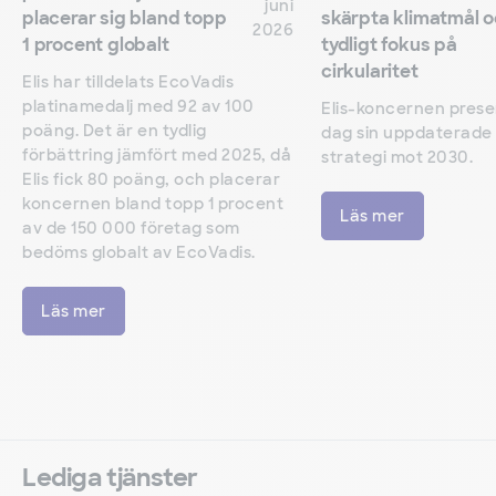
juni
placerar sig bland topp
skärpta klimatmål 
2026
1 procent globalt
tydligt fokus på
cirkularitet
Elis har tilldelats EcoVadis
platinamedalj med 92 av 100
Elis-koncernen prese
poäng. Det är en tydlig
dag sin uppdaterade
förbättring jämfört med 2025, då
strategi mot 2030.
Elis fick 80 poäng, och placerar
koncernen bland topp 1 procent
Läs mer
av de 150 000 företag som
bedöms globalt av EcoVadis.
Läs mer
Lediga tjänster