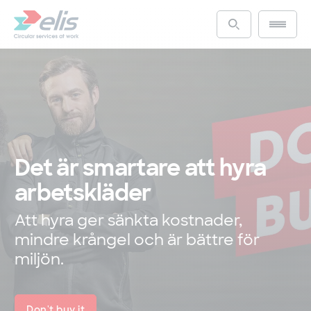
Hoppa
till
Main m
Access the s
huvudinnehåll
Det är smartare att hyra
arbetskläder
Att hyra ger sänkta kostnader,
mindre krångel och är bättre för
miljön.
Don't buy it