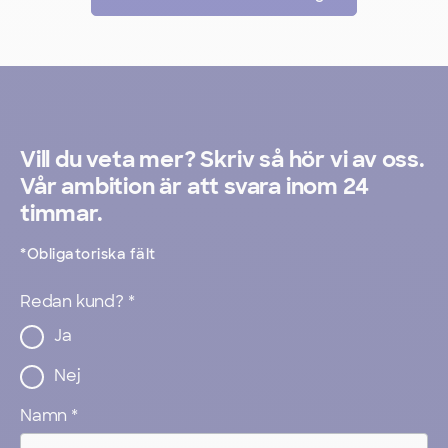
När helhetsupplevelsen står i
fokus spelar textilier en stor roll.
Vi har lösningar för din bransch.
Vill du veta mer? Skriv så hör vi av oss.
Vår ambition är att svara inom 24
timmar.
Läs mer
*
Obligatoriska fält
Redan kund?
*
Ja
Nej
Namn
*