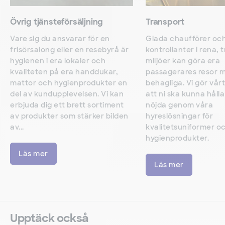
Övrig tjänsteförsäljning
Transport
Vare sig du ansvarar för en
Glada chaufförer oc
frisörsalong eller en resebyrå är
kontrollanter i rena,
hygienen i era lokaler och
miljöer kan göra era
kvaliteten på era handdukar,
passagerares resor 
mattor och hygienprodukter en
behagliga. Vi gör vårt
del av kundupplevelsen. Vi kan
att ni ska kunna håll
erbjuda dig ett brett sortiment
nöjda genom våra
av produkter som stärker bilden
hyreslösningar för
av...
kvalitetsuniformer o
hygienprodukter.
Läs mer
Läs mer
Upptäck också