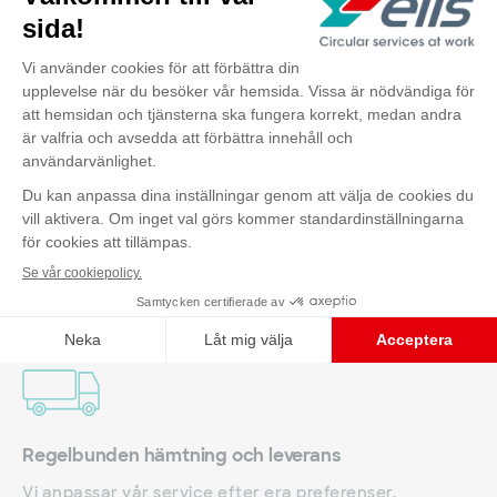
Använd tiden bättre och undvik dyra
textilinvesteringar genom att överlåta inköp och
förvaring av textilier till oss.
Kontakta oss
Professionell Svanenmärkt tvätt
Våra tvättprocesser är miljöoptimerade och vi utför
ständigt kvalitetskontroller i våra professionella
tvätterier.
Regelbunden hämtning och leverans
Vi anpassar vår service efter era preferenser.