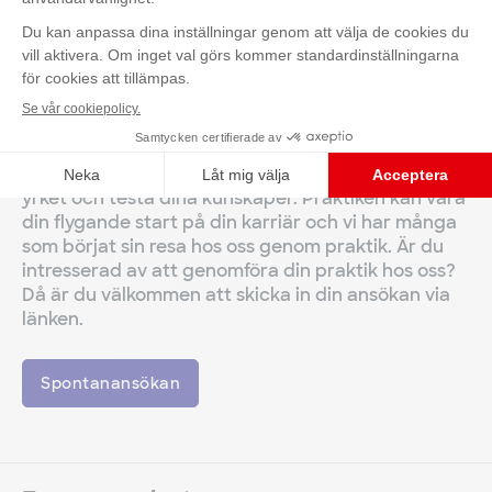
yrket och testa dina kunskaper. Praktiken kan vara
Kontakta oss
Sverige (tidigare Management Trainee)
din flygande start på din karriär och vi har många
som börjat sin resa hos oss genom praktik. Är du
intresserad av att genomföra din praktik hos oss?
Då är du välkommen att skicka in din ansökan via
länken.
Spontanansökan
Examensarbete
Söker du efter ett företag som är
marknadsledande och där hållbarhet, innovation
och gemenskap prioriteras och samtidigt kan
hjälpa dig i ditt examensarbete ställer vi gärna
upp. I ditt examensarbete ges du möjlighet till att
samarbeta med våra fantastiska kollegor som kan
hjälpa dig genom att dela med sig av sina