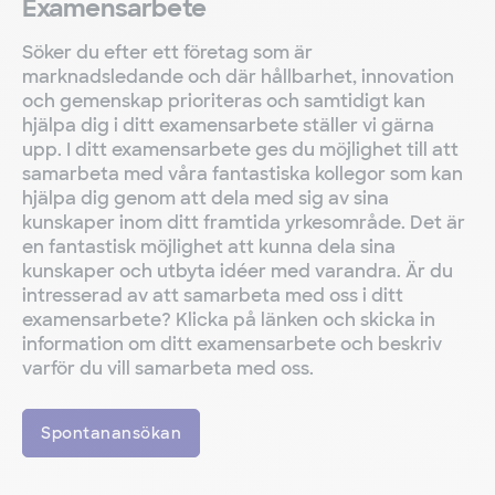
kunskaper inom ditt framtida yrkesområde. Det är
en fantastisk möjlighet att kunna dela sina
kunskaper och utbyta idéer med varandra. Är du
intresserad av att samarbeta med oss i ditt
examensarbete? Klicka på länken och skicka in
information om ditt examensarbete och beskriv
varför du vill samarbeta med oss.
Spontanansökan
Lediga tjänster
I Elis-koncernen har vi 60 000 kollegor i 30 länder
och hjälper våra kunder inom olika branscher.
Oavsett om du vill arbeta på vårt huvudkontor
eller på ett av våra många tvätterier kan vi
erbjuda dig otaliga jobbmöjligheter och bana väg