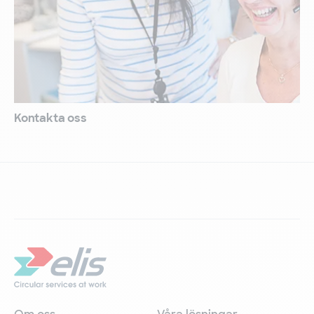
Om oss
Våra lösningar
Hållbarhet
Kundupplevelse
Karriär
Nyheter
©2026 Elis Textilservice
Terms and Conditions