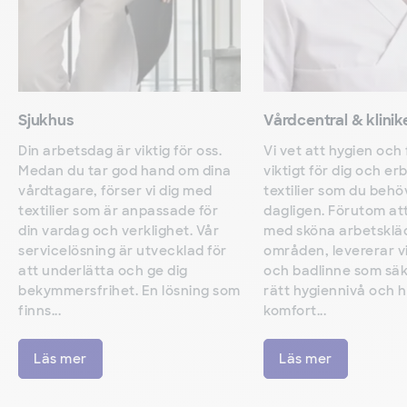
Sjukhus
Vårdcentral & klinik
Din arbetsdag är viktig för oss.
Vi vet att hygien och
Medan du tar god hand om dina
viktigt för dig och er
vårdtagare, förser vi dig med
textilier som du behö
textilier som är anpassade för
dagligen. Förutom att
din vardag och verklighet. Vår
med sköna arbetskläd
servicelösning är utvecklad för
områden, levererar v
att underlätta och ge dig
och badlinne som säk
bekymmersfrihet. En lösning som
rätt hygiennivå och 
finns...
komfort...
Läs mer
Läs mer