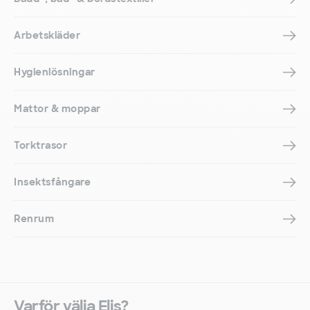
Arbetskläder
Hygienlösningar
Mattor & moppar
Torktrasor
Insektsfångare
Renrum
Varför välja Elis?