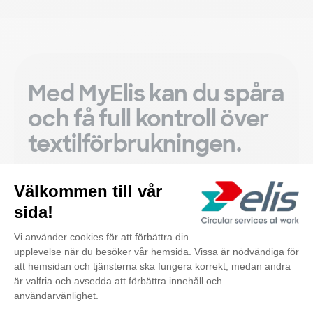
Med MyElis kan du spåra
och få full kontroll över
textilförbrukningen.
Läs mer om MyElis
Upptäck också