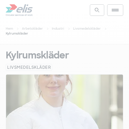
Hoppa
till
Main m
Access the s
huvudinnehåll
Hem
Arbetskläder
Industri
Livsmedelskläder
Kylrumskläder
Kylrumskläder
LIVSMEDELSKLÄDER