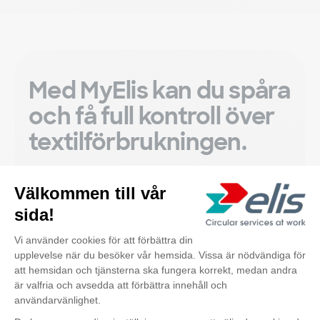
Med MyElis kan du spåra
och få full kontroll över
textilförbrukningen.
Läs mer om MyElis
Upptäck också