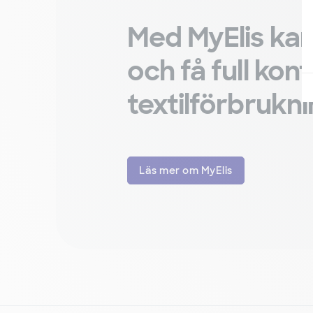
Med MyElis kan
och få full kont
textilförbrukn
Läs mer om MyElis