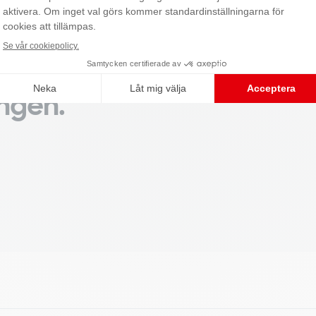
 du spåra
roll över
ingen.