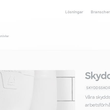
Hoppa
till
huvudinnehåll
Lösningar
Bransche
stövlar
Skydd
SKYDDSSKO
Våra skydds
arbetsförhå