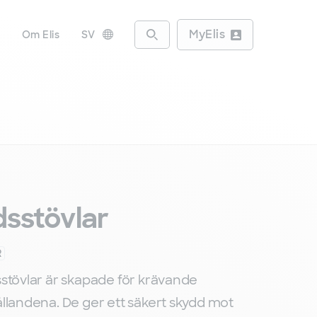
MyElis
r
Om Elis
SV
Access the search engine
, Byt språk
sstövlar
R
stövlar är skapade för krävande
llandena. De ger ett säkert skydd mot