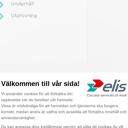
Underhåll
Utprovning