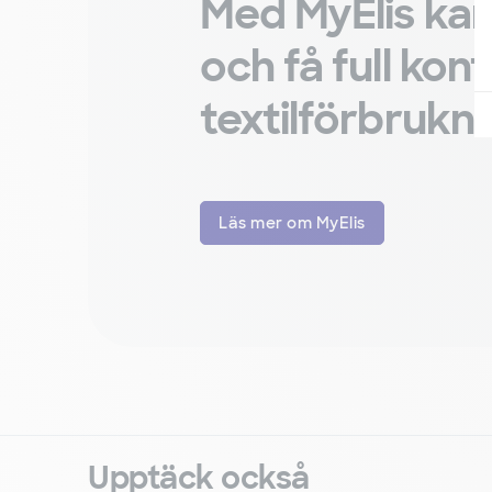
Med MyElis kan
och få full kont
textilförbrukn
Läs mer om MyElis
Upptäck också