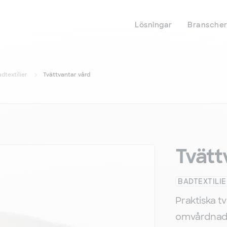
Hoppa
till
huvudinnehåll
Lösningar
Bransche
dtextilier
Tvättvantar vård
Tvätt
BADTEXTILIE
Praktiska t
omvårdnade