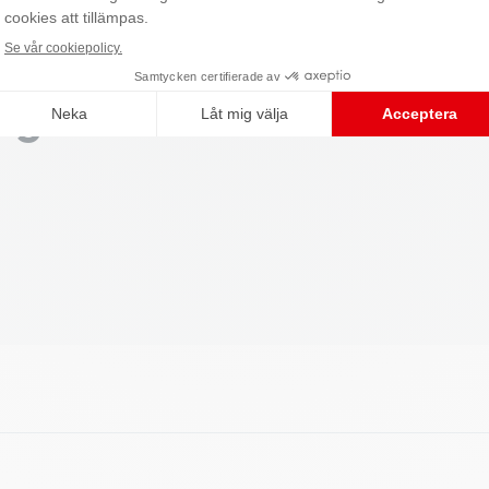
 du spåra
roll över
ingen.