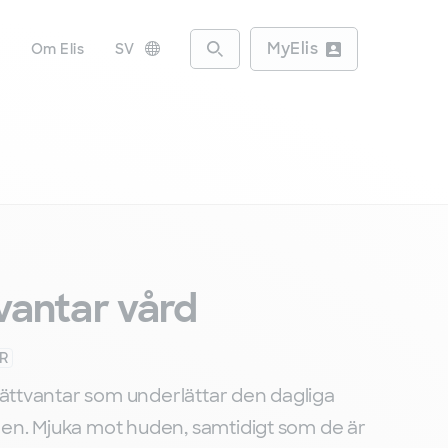
MyElis
r
Om Elis
SV
Access the search engine
, Byt språk
vantar vård
R
vättvantar som underlättar den dagliga
n. Mjuka mot huden, samtidigt som de är