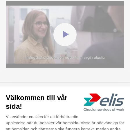
Minimal miljöpåverkan
Den här analysen, som jämförde en
hygiendispenser tillverkad av jungfrulig plast med
dess motsvarighet av återvunnen plast,
identifierade två viktiga slutsatser: