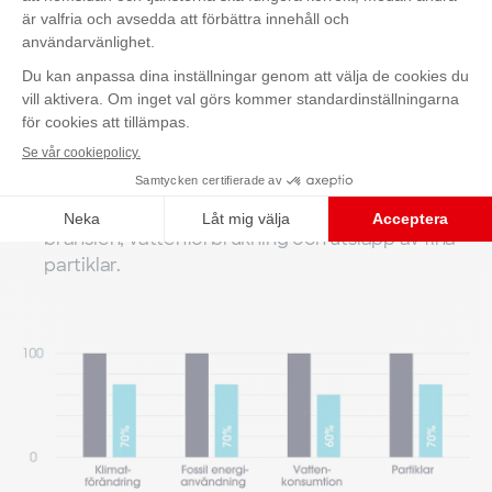
Minskad resursanvändning: Genom att använda
Kontakta oss
återvunnet material minskar Phoenix
pappershandduksdispenser mängden jungfrulig
plast som används med 92 %.
Minskade utsläpp: 30 % minskning av de stora
miljöutmaningarna. Detta inkluderar
klimatförändringar, förbrukning av fossila
bränslen, vattenförbrukning och utsläpp av fina
partiklar.