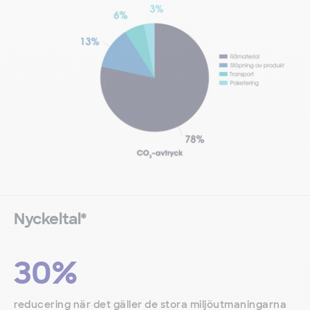
Nyckeltal*
30%
reducering när det gäller de stora miljöutmaningarna