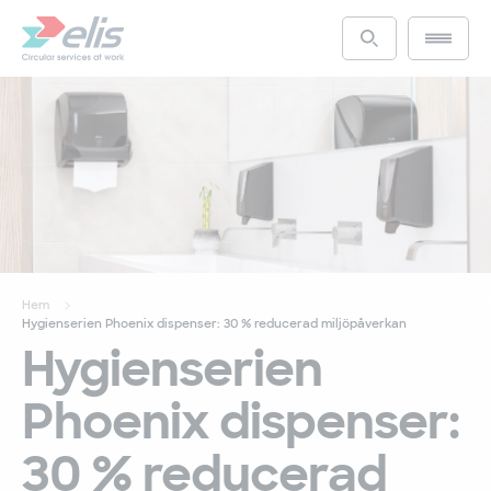
Hoppa
till
Main m
Access the s
huvudinnehåll
Hem
Hygienserien Phoenix dispenser: 30 % reducerad miljöpåverkan
Hygienserien
Phoenix dispenser:
30 % reducerad