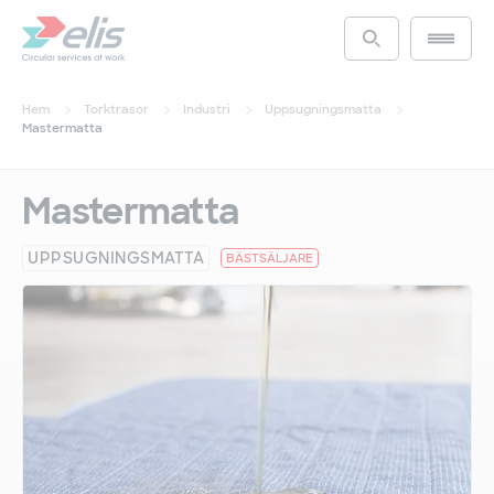
Hoppa
till
Main m
Access the s
huvudinnehåll
Hem
Torktrasor
Industri
Uppsugningsmatta
Mastermatta
Mastermatta
UPPSUGNINGSMATTA
BÄSTSÄLJARE