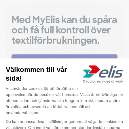
Med MyElis kan du spåra
och få full kontroll över
textilförbrukningen.
Läs mer om MyElis
Upptäck också
Kontakta oss