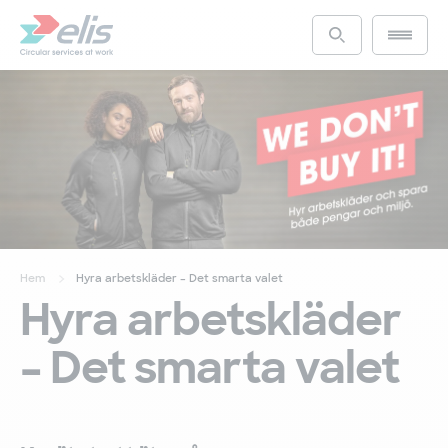
Hoppa
till
Main m
Access the s
huvudinnehåll
Hem
Hyra arbetskläder – Det smarta valet
Hyra arbetskläder
– Det smarta valet