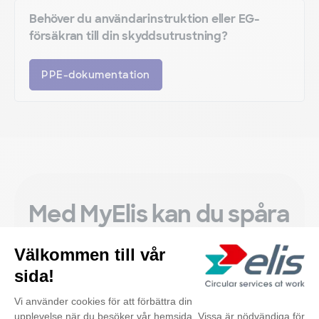
Behöver du användarinstruktion eller EG-
försäkran till din skyddsutrustning?
PPE-dokumentation
Med MyElis kan du spåra
och få full kontroll över
textilförbrukningen.
Läs mer om MyElis