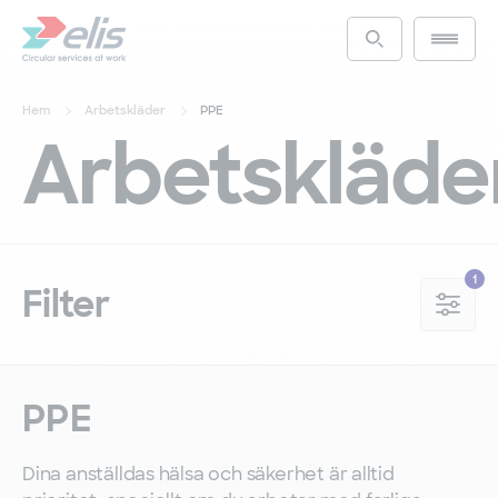
Hoppa
till
Main m
Access the s
huvudinnehåll
Hem
Arbetskläder
PPE
Arbetskläde
Filter
PPE
Dina anställdas hälsa och säkerhet är alltid