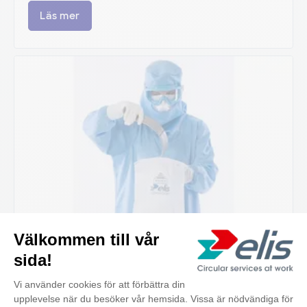
Läs mer
Återanvändbara autoklavpåsar