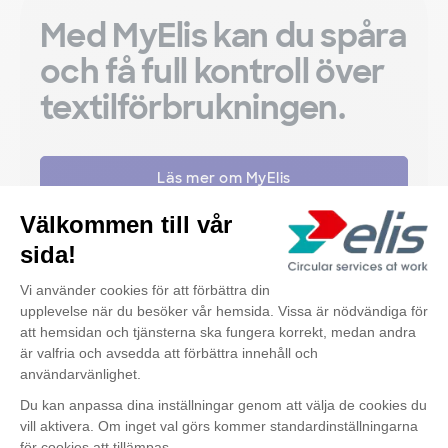
Med MyElis kan du spåra
och få full kontroll över
textilförbrukningen.
Läs mer om MyElis
Upptäck också
Kontakta oss