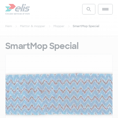
Hoppa
till
Main m
Access the s
huvudinnehåll
Hem
Mattor & moppar
Moppar
SmartMop Special
SmartMop Special