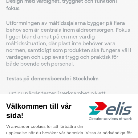
Design med värdighet, trygghet och funktion i
fokus
Utformningen av måltidssjalarna bygger på flera
behov som är centrala inom äldreomsorgen. Fokus
ligger bland annat på en mer värdig
måltidssituation, där plast inte behöver vara
normen, samtidigt som produkten ska fungera väl i
vardagen och upplevas trygg och praktisk för
både boende och personal.
Testas på demensboende i Stockholm
Just nu pågår tester i verksamhet på ett
demensboende inom Stockholms stad. Där får
både personal och boende möjlighet att prova
produkterna och lämna feedback på funktion,
användning och upplevelse. Insikterna från
pilotfasen blir ett viktigt underlag för vidare
utveckling och bedömning av framtida potential.