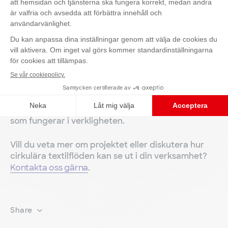
Samverkan som driver förändring
Kontakta oss
Pilotprojektet är ett exempel på hur samverkan
mellan kommun, leverantör och produktutvecklare
kan påskynda övergången till cirkulära lösningar i
offentlig verksamhet. För Elis är det också en
naturlig del av vårt uppdrag som
textilservicepartner till vårdsektorn: att ta ansvar
för textiliers hela livscykel och bidra med lösningar
som fungerar i verkligheten.
Vill du veta mer om projektet eller diskutera hur
cirkulära textilflöden kan se ut i din verksamhet?
Kontakta oss gärna
.
Share