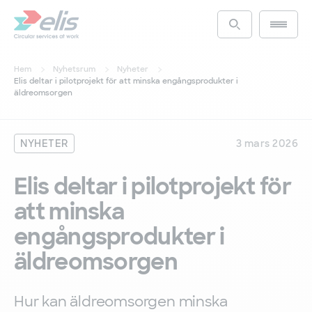
Hoppa
till
Main m
Access the s
huvudinnehåll
Hem
Nyhetsrum
Nyheter
Elis deltar i pilotprojekt för att minska engångsprodukter i
äldreomsorgen
NYHETER
3 mars 2026
Elis deltar i pilotprojekt för
att minska
engångsprodukter i
äldreomsorgen
Hur kan äldreomsorgen minska