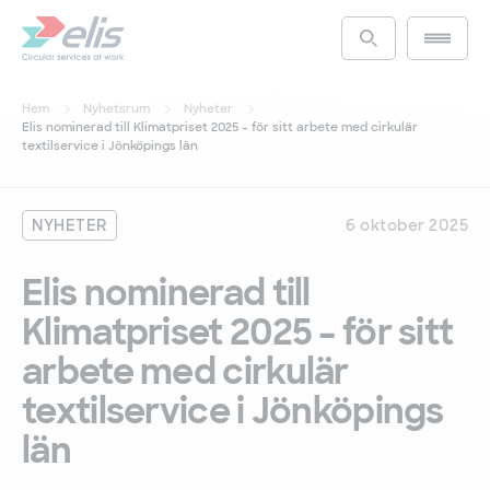
Hoppa
till
Main m
Access the s
huvudinnehåll
Hem
Nyhetsrum
Nyheter
Elis nominerad till Klimatpriset 2025 – för sitt arbete med cirkulär
textilservice i Jönköpings län
NYHETER
6 oktober 2025
Elis nominerad till
Klimatpriset 2025 – för sitt
arbete med cirkulär
textilservice i Jönköpings
län