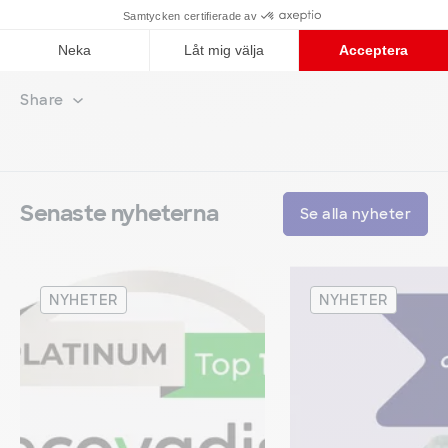
https://www.klimatradet.se/klimatpriset
Share
Senaste nyheterna
Se alla nyheter
NYHETER
NYHETER