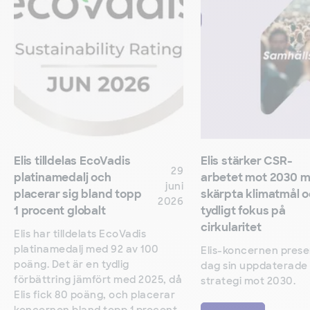
Elis tilldelas EcoVadis
Elis stärker CSR-
29
platinamedalj och
arbetet mot 2030 
juni
placerar sig bland topp
skärpta klimatmål 
2026
1 procent globalt
tydligt fokus på
cirkularitet
Elis har tilldelats EcoVadis
platinamedalj med 92 av 100
Elis-koncernen prese
poäng. Det är en tydlig
dag sin uppdaterade
förbättring jämfört med 2025, då
strategi mot 2030.
Elis fick 80 poäng, och placerar
koncernen bland topp 1 procent