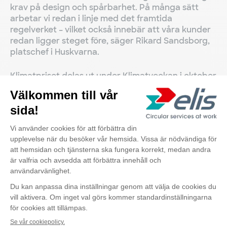
krav på design och spårbarhet. På många sätt
arbetar vi redan i linje med det framtida
regelverket – vilket också innebär att våra kunder
redan ligger steget före, säger Rikard Sandsborg,
platschef i Huskvarna.
Klimatpriset delas ut under Klimatveckan i oktober
2025, som i år fokuserar särskilt på
textilkonsumtionens klimatpåverkan. Vinnaren
tillkännages den 14 oktober.
Om Klimatpriset
Klimatpriset delas ut av Klimatrådet i Jönköpings
län för att uppmärksamma konkreta, mätbara och
reproducerbara insatser som bidrar till länets
Kontakta oss
vision om att bli ett Klimatsmart Plusenergilän.
Insatser med stark lokal förankring och samverkan
med andra aktörer värderas särskilt högt.
Mer om priset: