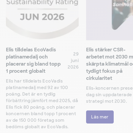
Elis tilldelas EcoVadis
Elis stärker CSR-
29
platinamedalj och
arbetet mot 2030 
juni
placerar sig bland topp
skärpta klimatmål 
2026
1 procent globalt
tydligt fokus på
cirkularitet
Elis har tilldelats EcoVadis
platinamedalj med 92 av 100
Elis-koncernen prese
poäng. Det är en tydlig
dag sin uppdaterade
förbättring jämfört med 2025, då
strategi mot 2030.
Elis fick 80 poäng, och placerar
koncernen bland topp 1 procent
Läs mer
av de 150 000 företag som
bedöms globalt av EcoVadis.