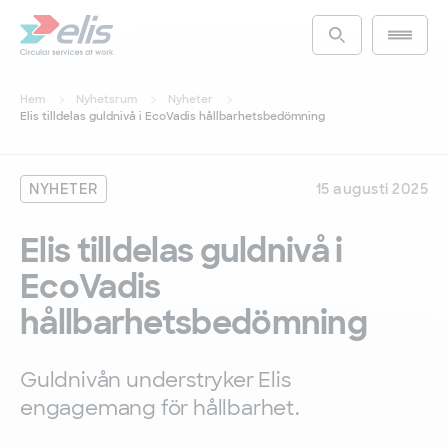
Hoppa
till
Main m
Access the s
huvudinnehåll
Hem
Nyhetsrum
Nyheter
Elis tilldelas guldnivå i EcoVadis hållbarhetsbedömning
NYHETER
15 augusti 2025
Elis tilldelas guldnivå i
EcoVadis
hållbarhetsbedömning
Guldnivån understryker Elis
engagemang för hållbarhet.