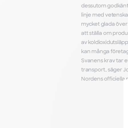
dessutom godkänts a
linje med vetenska
mycket glada över 
att ställa om produ
av koldioxidutsläp
kan många företag g
Svanens krav tar ett
transport, säger J
Nordens officiella