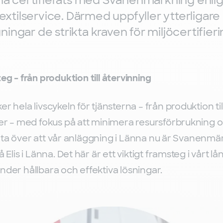
änna certifierats med Svanenmärkning enli
textilservice. Därmed uppfyller ytterligare 
ingar de strikta kraven för miljöcertifieri
teg – från produktion till återvinning
er hela livscykeln för tjänsterna – från produktion t
lier – med fokus på att minimera resursförbrukning 
tolta över att vår anläggning i Länna nu är Svanenmä
å Elis i Länna. Det här är ett viktigt framsteg i vårt l
nder hållbara och effektiva lösningar.