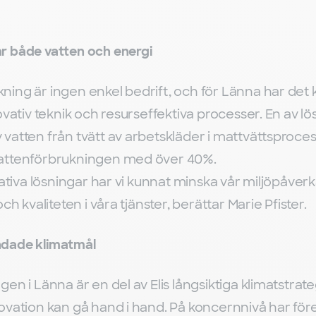
r både vatten och energi
ing är ingen enkel bedrift, och för Länna har det k
ovativ teknik och resurseffektiva processer. En av l
vatten från tvätt av arbetskläder i mattvättsproces
attenförbrukningen med över 40%.
tiva lösningar har vi kunnat minska vår miljöpåver
ch kvaliteten i våra tjänster, berättar Marie Pfister.
ndade klimatmål
i Länna är en del av Elis långsiktiga klimatstrategi
ovation kan gå hand i hand. På koncernnivå har för