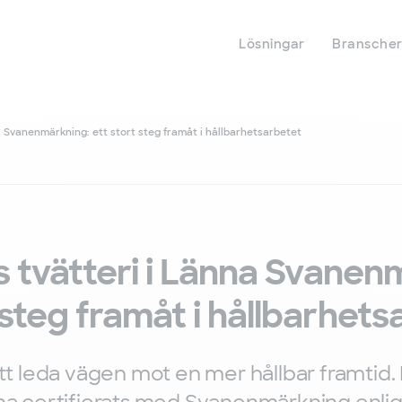
Hoppa
till
huvudinnehåll
Lösningar
Bransche
na Svanenmärkning: ett stort steg framåt i hållbarhetsarbetet
is tvätteri i Länna Svane
 steg framåt i hållbarhets
 att leda vägen mot en mer hållbar framtid.