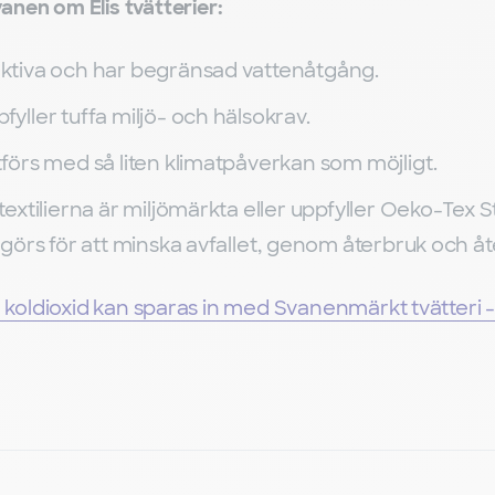
anen om Elis tvätterier:
ektiva och har begränsad vattenåtgång.
fyller tuffa miljö- och hälsokrav.
tförs med så liten klimatpåverkan som möjligt.
 textilierna är miljömärkta eller uppfyller Oeko-Tex
e görs för att minska avfallet, genom återbruk och å
on koldioxid kan sparas in med Svanenmärkt tvätteri 