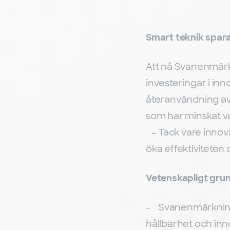
Smart teknik spara
Att nå Svanenmärkn
investeringar i inn
återanvändning av 
som har minskat v
– Tack vare innova
öka effektiviteten o
Vetenskapligt gru
- Svanenmärkningen 
hållbarhet och inn