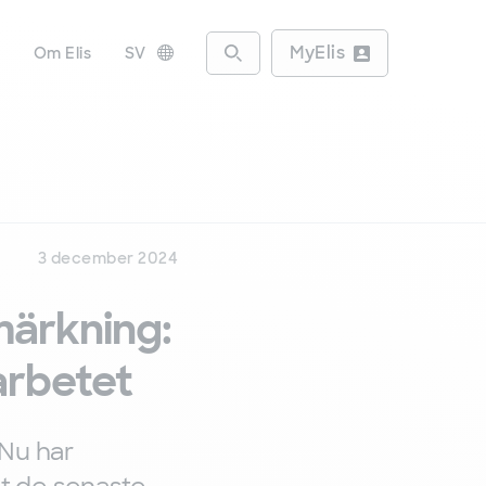
MyElis
r
Om Elis
SV
Access the search engine
, Byt språk
3 december 2024
nmärkning:
arbetet
 Nu har