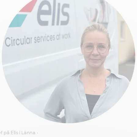
f på Elis i Länna
•