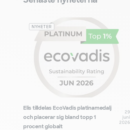
NYHETER
Elis tilldelas EcoVadis platinamedalj
29
och placerar sig bland topp 1
juni
2026
procent globalt