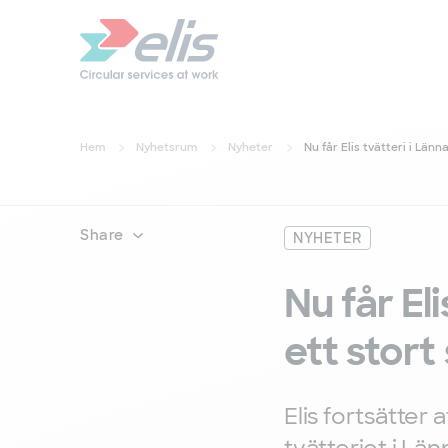
Hem
Nyhetsrum
Nyheter
Nu får Elis tvätteri i Län
Share
NYHETER
Nu får El
ett stort
Elis fortsätter