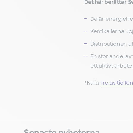
Det här berättar Sv
De är energieff
Kemikalierna upp
Distributionen u
En stor andel av
ett aktivt arbet
*Källa
Tre av tio t
Senaste nyheterna