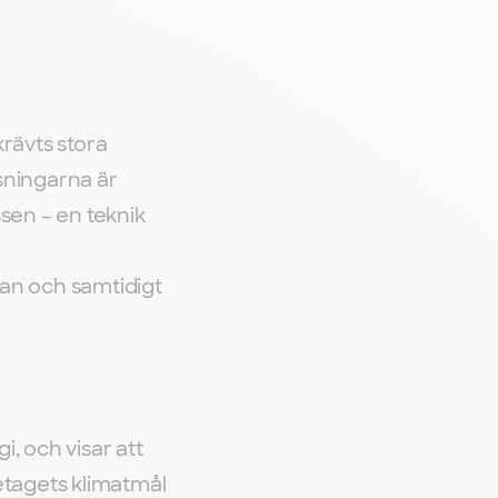
rävts stora
ösningarna är
sen – en teknik
kan och samtidigt
, och visar att
etagets klimatmål