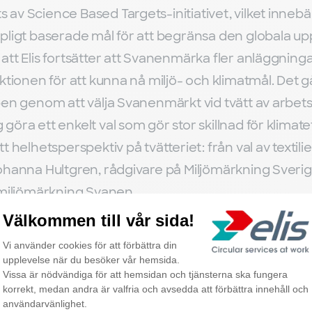
v Science Based Targets-initiativet, vilket innebär a
pligt baserade mål för att begränsa den globala u
att Elis fortsätter att Svanenmärka fler anläggninga
ktionen för att kunna nå miljö- och klimatmål. Det gå
pen genom att välja Svanenmärkt vid tvätt av arbets
öra ett enkelt val som gör stor skillnad för klimate
 helhetsperspektiv på tvätteriet: från val av textilier 
ohanna Hultgren, rådgivare på Miljömärkning Sveri
 miljömärkning Svanen.