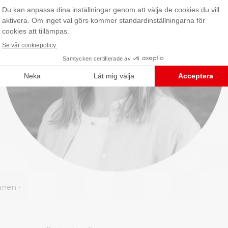
vanen
•