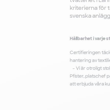
tvätteriet i L
kriterierna för 
svenska anläggn
Hållbarhet i varje s
Certifieringen täck
hantering av texti
– Vi är otroligt s
Pfister, platschef p
att erbjuda våra ku