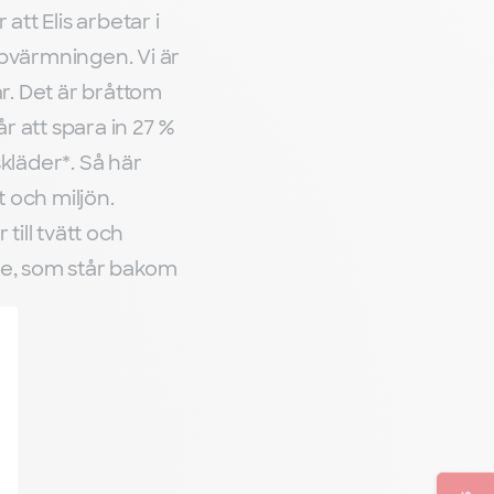
tt Elis arbetar i
ppvärmningen. Vi är
r. Det är bråttom
r att spara in 27 %
kläder*. Så här
t och miljön.
till tvätt och
ge, som står bakom