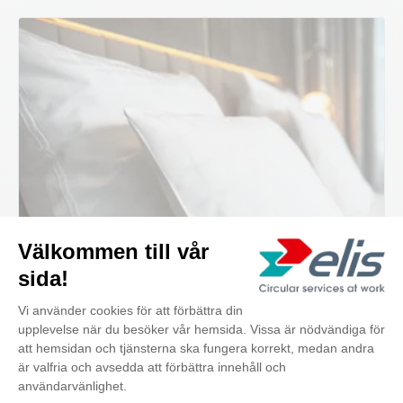
Bäddlinne
Förhöj gästernas upplevelse med mjukt och
skönt hotellbäddlinne. Vi förstår hur viktigt det är
att alltid överträffa…