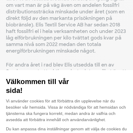
om vart man är på väg även om andelen fossilfri
distributionssträcka minskade under året (som en
direkt följd av den markanta prisökningen på
biobränsle). Elis Textil Service AB har sedan 2018
haft fossilfri el i hela verksamheten och under 2023
låg elförbrukningen per kilo tvättat gods kvar på
samma nivå som 2022 medan den totala
energiförbrukningen minskade något.
För andra året i rad blev Elis utsedda till en av
Sveriges mest attraktiva arbetsplatser vilket är ett
kvitto på att man både ser och tar tillvara på
människors förmågor och olikheter. Under 2024 ska
Elis fortsätta erbjuda sina kunder hyrlösningar
med textil som tjänst istället för produkt och på så
sätt driva på den nödvändiga omställningen till en
cirkulär ekonomi.
Ta del av hela vår hållbarhetsberättelse för 2023