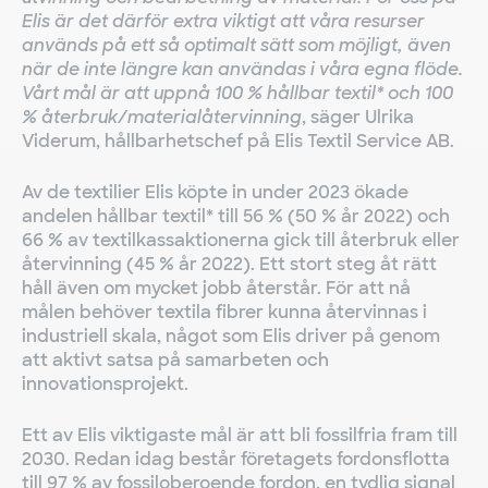
Elis är det därför extra viktigt att våra resurser
används på ett så optimalt sätt som möjligt, även
när de inte längre kan användas i våra egna flöde.
Vårt mål är att uppnå 100 % hållbar textil* och 100
% återbruk/materialåtervinning
, säger Ulrika
Viderum, hållbarhetschef på Elis Textil Service AB.
Av de textilier Elis köpte in under 2023 ökade
andelen hållbar textil* till 56 % (50 % år 2022) och
66 % av textilkassaktionerna gick till återbruk eller
återvinning (45 % år 2022). Ett stort steg åt rätt
håll även om mycket jobb återstår. För att nå
målen behöver textila fibrer kunna återvinnas i
industriell skala, något som Elis driver på genom
att aktivt satsa på samarbeten och
innovationsprojekt.
Ett av Elis viktigaste mål är att bli fossilfria fram till
2030. Redan idag består företagets fordonsflotta
till 97 % av fossiloberoende fordon, en tydlig signal