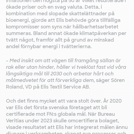
inflationen den högsta på 50 år vilket resulterade i
ökade priser och en svag valuta. Detta, i
kombination med slopade skattelättnader på
bioenergi, gjorde att Elis behövde göra tillfälliga
kompromisser som syns när hållbarhetsarbetet
summeras. Bland annat ökade klimatpåverkan per
tvätt något, framför allt på grund av minskad
andel förnybar energi i tvätterierna.
-
Med insikt om att vägen till framgång sällan är
rak eller utan hinder, håller vi tveklöst fast vid våra
långsiktiga mål till 2030 och arbetar hårt och
målmedvetet för att förverkliga dem
, säger Sören
Roland, VD på Elis Textil Service AB.
Och det finns mycket att vara stolt över. År 2020
var Elis det första svenska företaget att bli
certifierade mot FN:s globala mål. När Bureau
Veritias under 2023 skulle omcertifiera bolaget,
visade resultatet att Elis har integrerat målen ännu
djupare i verksamheten, skapat nya processer och