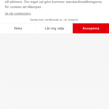
Kontakta oss
*Elis definition av hållbar textil är textil som är
miljömärkt och/eller innehåller minst 50%
”hållbara fibrer”.